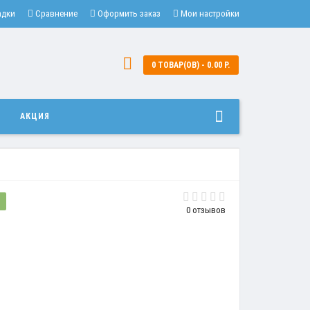
адки
Сравнение
Оформить заказ
Мои настройки
0 ТОВАР(ОВ) - 0.00 Р.
И
АКЦИЯ
?
0 отзывов