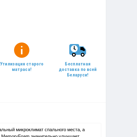
Утилизация старого
Бесплатная
матраса!
доставка по всей
Беларуси!
альный микроклимат спального места, а
ей MemoryFoam значительно улучшает