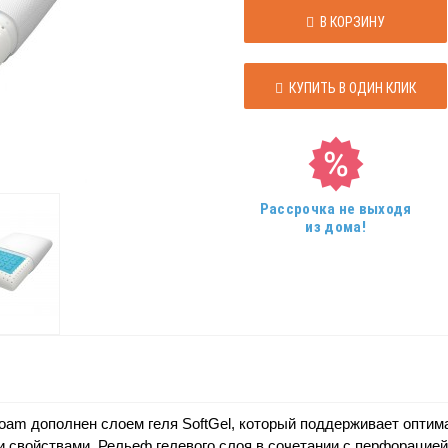
В КОРЗИНУ
КУПИТЬ В ОДИН КЛИК
Рассрочка не выходя
из дома!
oam дополнен слоем геля SoftGel, который поддерживает оптим
 свойствами. Рельеф гелевого слоя в сочетании с перфораци