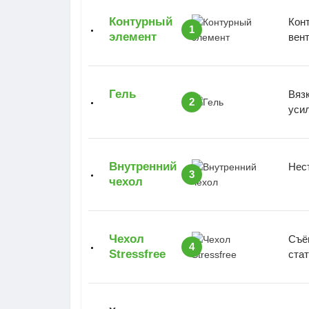
Контурный
Кон
1
элемент
вен
Гель
Вяз
2
уси
Внутренний
Нес
3
чехол
Чехол
Съё
4
Stressfree
стат