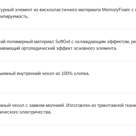
турный элемент из вискоэластичного материала MemoryFoam с
тилируемость.
кий полимерный материал SoftGel с охлаждающим эффектом, р
ливающий ортопедический эффект основного элемента.
ъемный внутренний чехол из 100% хлопка.
мный чехол с замком-молнией. Изготовлен из трикотажной тк
ического электричества.