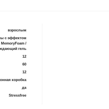
взрослым
ны с эффектом
 MemoryFoam /
ждающий гель
12
60
12
тонная коробка
да
Stressfree