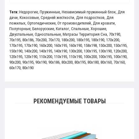
Теги:
Недорогие
,
Пружинные
,
Независимый пружинный блок
,
Для
дачи
,
Кокосовые
,
Средней жесткости
,
Для подростков
,
Для
пожилых
,
Ортопедические
,
От производителей
,
Для кровати
,
Полуторные
,
Белорусские
,
Каталог
,
Спальные
,
Хорошие
,
Двуспальные
,
Односпальные
,
Матрасы Территория Сна
,
70x190
,
70x195
,
80x186
,
70x200
,
70х170
,
180x200
,
180x195
,
180x190
,
170x200
,
170x195
,
170x190
,
160x200
,
160x195
,
160x190
,
158x198
,
150x200
,
150x195
,
150x190
,
140x200
,
140x195
,
140x190
,
130x200
,
130x195
,
130x190
,
120x200
,
120x195
,
120x190
,
110x200
,
110х195
,
110х190
,
100x200
,
100x195
,
100x190
,
90x200
,
90x195
,
90x190
,
90x186
,
80x200
,
80x195
,
80x180
,
80x160
,
70x160
,
60x170
,
80x190
РЕКОМЕНДУЕМЫЕ ТОВАРЫ